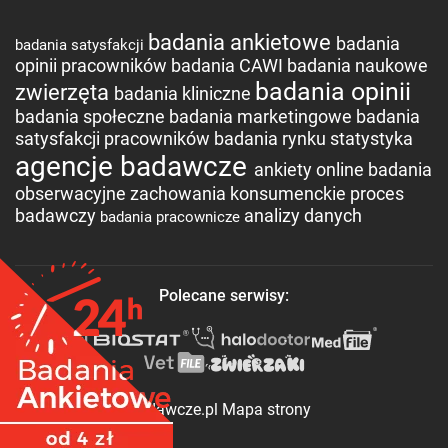
badania ankietowe
badania
badania satysfakcji
opinii pracowników
badania CAWI
badania naukowe
badania opinii
zwierzęta
badania kliniczne
badania społeczne
badania marketingowe
badania
satysfakcji pracowników
badania rynku
statystyka
agencje badawcze
ankiety online
badania
obserwacyjne
zachowania konsumenckie
proces
badawczy
analizy danych
badania pracownicze
Polecane serwisy:
©2017 Agencje-Badawcze.pl
Mapa strony