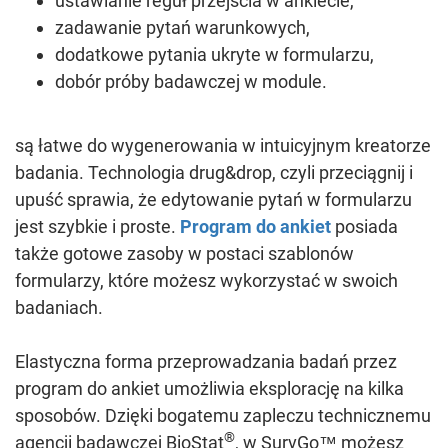
ustawianie reguł przejścia w ankiecie,
zadawanie pytań warunkowych,
dodatkowe pytania ukryte w formularzu,
dobór próby badawczej w module.
są łatwe do wygenerowania w intuicyjnym kreatorze
badania. Technologia drug&drop, czyli przeciągnij i
upuść sprawia, że edytowanie pytań w formularzu
jest szybkie i proste.
Program do ankiet
posiada
także gotowe zasoby w postaci szablonów
formularzy, które możesz wykorzystać w swoich
badaniach.
Elastyczna forma przeprowadzania badań przez
program do ankiet umożliwia eksplorację na kilka
sposobów. Dzięki bogatemu zapleczu technicznemu
®
agencji badawczej BioStat
, w SurvGo™ możesz