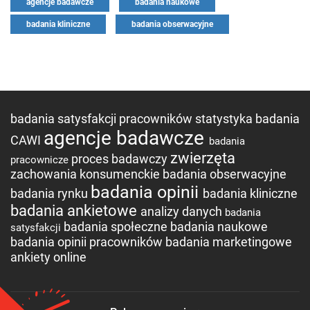
agencje badawcze
badania naukowe
badania kliniczne
badania obserwacyjne
badania satysfakcji pracowników
statystyka
badania
agencje badawcze
CAWI
badania
zwierzęta
proces badawczy
pracownicze
zachowania konsumenckie
badania obserwacyjne
badania opinii
badania rynku
badania kliniczne
badania ankietowe
analizy danych
badania
badania społeczne
badania naukowe
satysfakcji
badania opinii pracowników
badania marketingowe
ankiety online