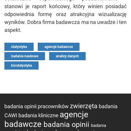
stanowi je raport końcowy, który winien posiadać
odpowiednia formę oraz atrakcyjna wizualizację
wyników. Dobra firma badawcza ma na uwadze i ten
aspekt.
statystyka
agencje badawcze
badania naukowe
analizy danych
biostatystyka
zwierzęta
badania opinii pracowników
badania
agencje
CAWI
badania kliniczne
badawcze
badania opinii
badania