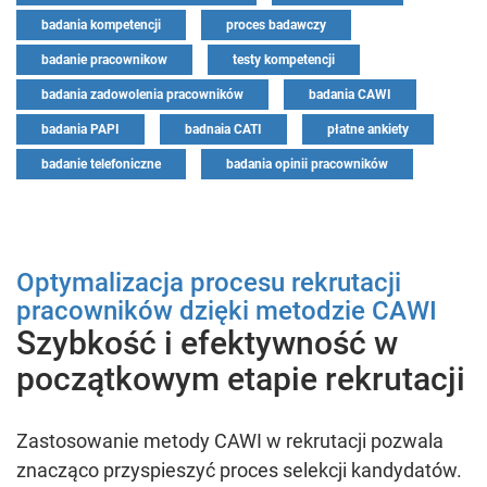
badania kompetencji
proces badawczy
badanie pracownikow
testy kompetencji
badania zadowolenia pracowników
badania CAWI
badania PAPI
badnaia CATI
płatne ankiety
badanie telefoniczne
badania opinii pracowników
Optymalizacja procesu rekrutacji
pracowników dzięki metodzie CAWI
Szybkość i efektywność w
początkowym etapie rekrutacji
Zastosowanie metody CAWI w rekrutacji pozwala
znacząco przyspieszyć proces selekcji kandydatów.