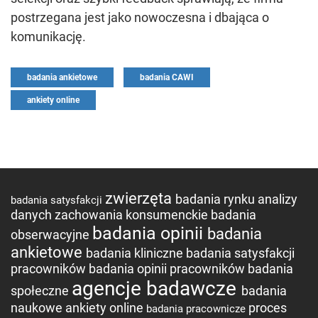
postrzegana jest jako nowoczesna i dbająca o
komunikację.
badania ankietowe
badania CAWI
ankiety online
zwierzęta
badania rynku
analizy
badania satysfakcji
danych
zachowania konsumenckie
badania
badania opinii
badania
obserwacyjne
ankietowe
badania kliniczne
badania satysfakcji
pracowników
badania opinii pracowników
badania
agencje badawcze
społeczne
badania
naukowe
ankiety online
proces
badania pracownicze