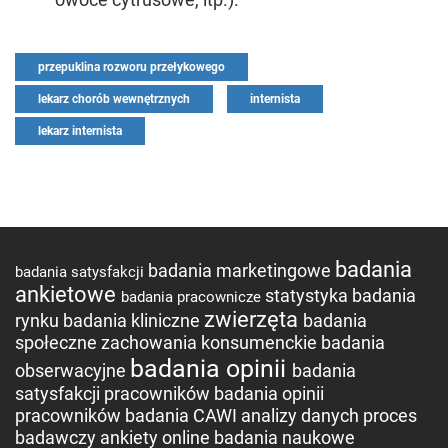
przepuklina rozworu przełykowego
lekarz chorób wewnętrznych
internista
lekarz internista
badania
badania marketingowe
badania satysfakcji
ankietowe
statystyka
badania
badania pracownicze
zwierzęta
rynku
badania kliniczne
badania
społeczne
zachowania konsumenckie
badania
badania opinii
obserwacyjne
badania
satysfakcji pracowników
badania opinii
pracowników
badania CAWI
analizy danych
proces
badawczy
ankiety online
badania naukowe