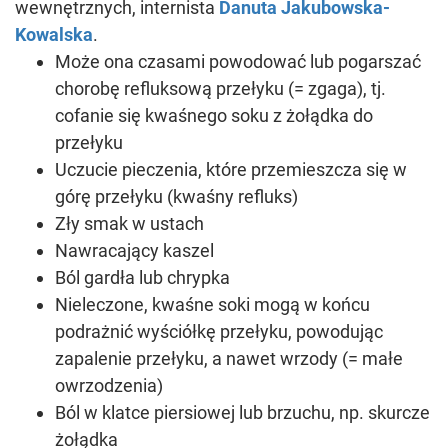
wewnętrznych, internista
Danuta Jakubowska-
Kowalska
.
Może ona czasami powodować lub pogarszać
chorobę refluksową przełyku (= zgaga), tj.
cofanie się kwaśnego soku z żołądka do
przełyku
Uczucie pieczenia, które przemieszcza się w
górę przełyku (kwaśny refluks)
Zły smak w ustach
Nawracający kaszel
Ból gardła lub chrypka
Nieleczone, kwaśne soki mogą w końcu
podrażnić wyściółkę przełyku, powodując
zapalenie przełyku, a nawet wrzody (= małe
owrzodzenia)
Ból w klatce piersiowej lub brzuchu, np. skurcze
żołądka