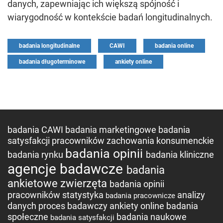
danych, zapewniając ich większą spójność i
wiarygodność w kontekście badań longitudinalnych.
badania longitudinalne
CAWI
badania online
badania długoterminowe
ankiety online
badania CAWI
badania marketingowe
badania
satysfakcji pracowników
zachowania konsumenckie
badania opinii
badania rynku
badania kliniczne
agencje badawcze
badania
ankietowe
zwierzęta
badania opinii
pracowników
statystyka
analizy
badania pracownicze
danych
proces badawczy
ankiety online
badania
społeczne
badania naukowe
badania satysfakcji