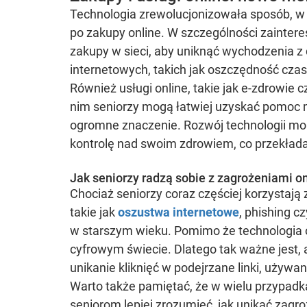
Technologia zrewolucjonizowała sposób, w 
po zakupy online. W szczególności zainter
zakupy w sieci, aby uniknąć wychodzenia z 
internetowych, takich jak oszczędność cz
Również usługi online, takie jak e-zdrowie c
nim seniorzy mogą łatwiej uzyskać pomoc 
ogromne znaczenie. Rozwój technologii mobi
kontrolę nad swoim zdrowiem, co przekłada 
Jak seniorzy radzą sobie z zagrożeniami o
Chociaż seniorzy coraz częściej korzystają
takie jak
oszustwa internetowe
, phishing c
w starszym wieku. Pomimo że technologia o
cyfrowym świecie. Dlatego tak ważne jest,
unikanie kliknięć w podejrzane linki, używa
Warto także pamiętać, że w wielu przypadkac
seniorom lepiej zrozumieć, jak unikać zagr