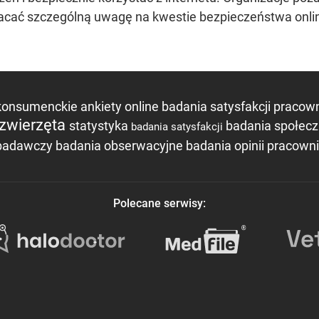
racać szczególną uwagę na kwestie bezpieczeństwa onli
konsumenckie
ankiety online
badania satysfakcji praco
zwierzęta
statystyka
badania społec
badania satysfakcji
 badawczy
badania obserwacyjne
badania opinii pracow
Polecane serwisy: