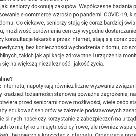
jaki seniorzy dokonują zakupów. Współczesne badania pok
esowanie e-commerce wzrosło po pandemii COVID-19, kied
domu. Co ciekawe, seniorzy stają się coraz bardziej św
asu, możliwość porównania cen czy wygodne dostarczani
zy konsultacje lekarskie przez internet, stają się coraz p
medyczną, bez konieczności wychodzenia z domu, co sz
lnych, takich jak aplikacje zdrowotne i urządzenia moni
się na większą niezależność i jakość życia.
nline?
 z internetu, napotykają również liczne wyzwania związ
zy kradzież tożsamości stanowią poważne zagrożenie, na
twiera przed seniorami nowe możliwości, wiele osób star
 aby edukować seniorów w zakresie podstawowych zasad 
nie silnych haseł czy korzystanie z zabezpieczeń na urzą
h to nie tylko umiejętności cyfrowe, ale również wsparci
ożeń i bezpiecznie korzystać z internetu. Organizacje po