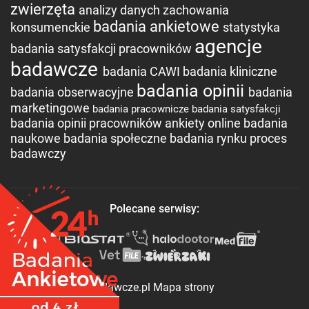
zwierzęta
analizy danych
zachowania
badania ankietowe
konsumenckie
statystyka
agencje
badania satysfakcji pracowników
badawcze
badania CAWI
badania kliniczne
badania opinii
badania obserwacyjne
badania
marketingowe
badania pracownicze
badania satysfakcji
badania opinii pracowników
ankiety online
badania
naukowe
badania społeczne
badania rynku
proces
badawczy
Polecane serwisy:
©2017 Agencje-Badawcze.pl
Mapa strony